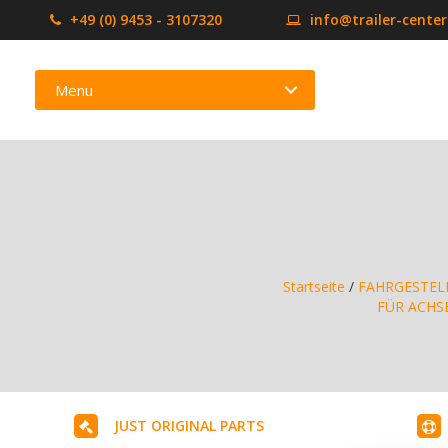
+49 (0) 9453 - 3107320
info@trailer-cente
Menu
Startseite
/
FAHRGESTEL
FÜR ACHS
JUST ORIGINAL PARTS