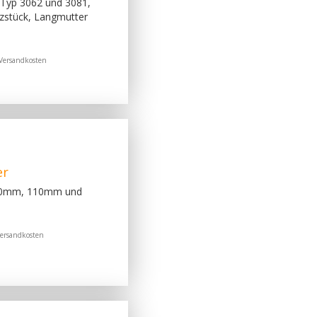
 Typ 3062 und 3081,
nzstück, Langmutter
Versandkosten
er
50mm, 110mm und
ersandkosten