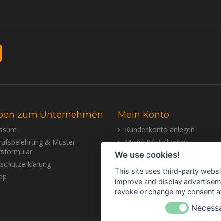
ben zum Unternehmen
Mein Konto
essum
Kundenkonto anlegen
rufsbelehrung & Muster-
Meine Bestellungen
fsformular
Meine Nachrichten (Tickets)
We use cookies!
schutzerklärung
Mein Wunschzettel
This site uses third-party websi
ap
improve and display advertisemen
revoke or change my consent at 
Necess