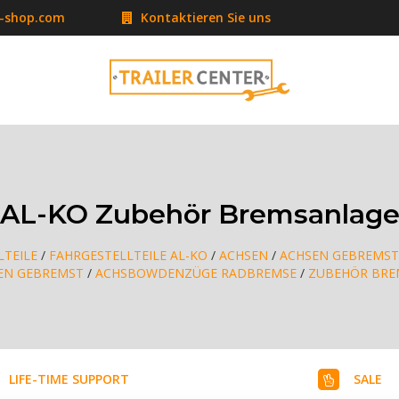
r-shop.com
Kontaktieren Sie uns
AL-KO Zubehör Bremsanlag
LTEILE
/
FAHRGESTELLTEILE AL-KO
/
ACHSEN
/
ACHSEN GEBREMST
EN GEBREMST
/
ACHSBOWDENZÜGE RADBREMSE
/
ZUBEHÖR BRE
LIFE-TIME SUPPORT
SALE