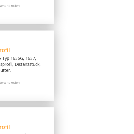
Versandkosten
ofil
p Typ 1636G, 1637,
profil, Distanzstück,
utter.
Versandkosten
ofil