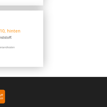
10, hinten
ststoff.
ersandkosten