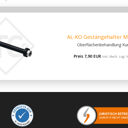
AL-KO Gestängehalter M
Oberflächenbehandlung Kun
Preis 7,90 EUR
Inkl. MwSt. zzgl.
V