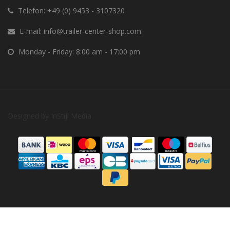
Telefon:
+49 (0) 9453 - 3107320
E-mail:
info@trailer-center-shop.com
Monday - Friday: 8:00 am - 17:00 pm
Designed by
InStijl Media