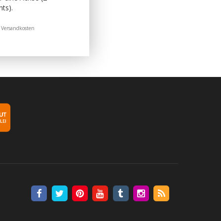
ts).
.
Versandkosten