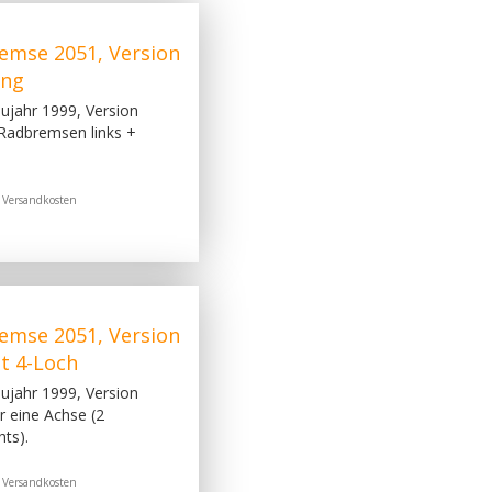
emse 2051, Version
ung
jahr 1999, Version
 Radbremsen links +
.
Versandkosten
emse 2051, Version
t 4-Loch
jahr 1999, Version
r eine Achse (2
ts).
.
Versandkosten