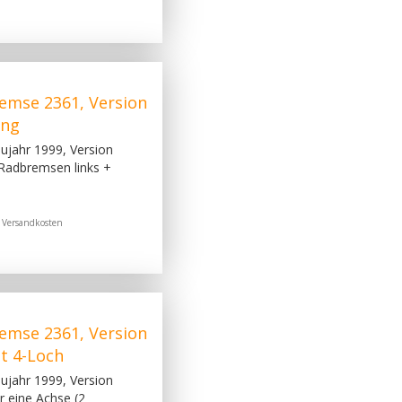
emse 2361, Version
ung
jahr 1999, Version
 Radbremsen links +
.
Versandkosten
emse 2361, Version
t 4-Loch
jahr 1999, Version
r eine Achse (2