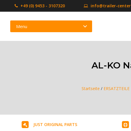
+49 (0) 9453 - 3107320
info@trailer-cente
Menu
AL-KO N
Startseite
/
ERSATZTEILE
JUST ORIGINAL PARTS