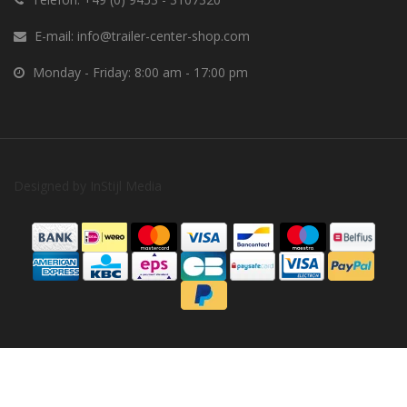
E-mail:
info@trailer-center-shop.com
Monday - Friday: 8:00 am - 17:00 pm
Designed by
InStijl Media