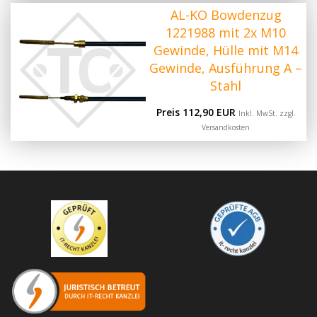
AL-KO Bowdenzug
1221988 mit 2x M10
Gewinde, Hülle mit M14
Gewinde, Ausführung A –
Stahl
Preis 112,90 EUR
Inkl. MwSt. zzgl.
Versandkosten