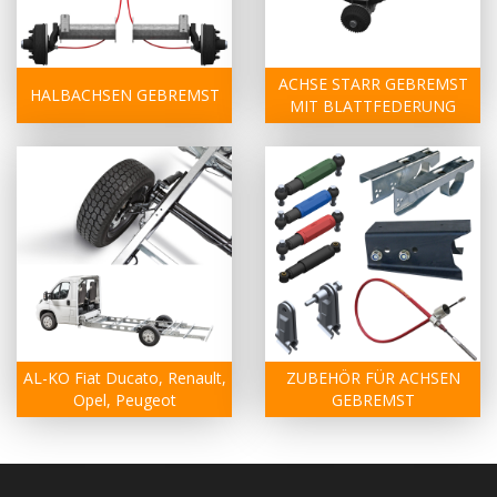
ACHSE STARR GEBREMST
HALBACHSEN GEBREMST
MIT BLATTFEDERUNG
AL-KO Fiat Ducato, Renault,
ZUBEHÖR FÜR ACHSEN
Opel, Peugeot
GEBREMST