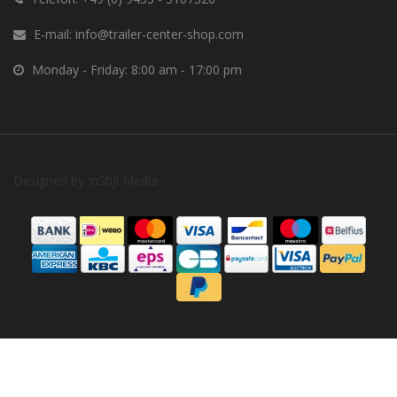
E-mail:
info@trailer-center-shop.com
Monday - Friday: 8:00 am - 17:00 pm
Designed by
InStijl Media