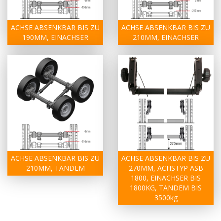
ACHSE ABSENKBAR BIS ZU
ACHSE ABSENKBAR BIS ZU
190MM, EINACHSER
210MM, EINACHSER
ACHSE ABSENKBAR BIS ZU
ACHSE ABSENKBAR BIS ZU
210MM, TANDEM
270MM, ACHSTYP ASB
1800, EINACHSER BIS
1800KG, TANDEM BIS
3500kg