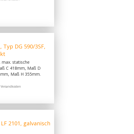
, Typ DG 590/3SF,
nkt
 max. statische
 Maß C 418mm, Maß D
5mm, Maß H 355mm.
.
Versandkosten
LF 2101, galvanisch