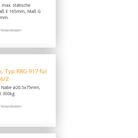
 max. statische
Maß E 165mm, Maß G
5mm.
.
Versandkosten
 Typ RRG 917 für
56/Z
, Nabe ø20.5x75mm,
t 300kg.
.
Versandkosten