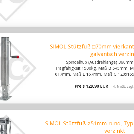
SIMOL Stützfuß □70mm vierkant
galvanisch verzi
Spindelhub (Ausdrehlänge) 360mm,
Tragfähigkeit 1500kg, Maß B 545mm,
617mm, Maß E 167mm, Maß G 120x16
Preis 129,90 EUR
Inkl. MwSt. zzgl
SIMOL Stützfuß ø51mm rund, Typ 
verzinkt