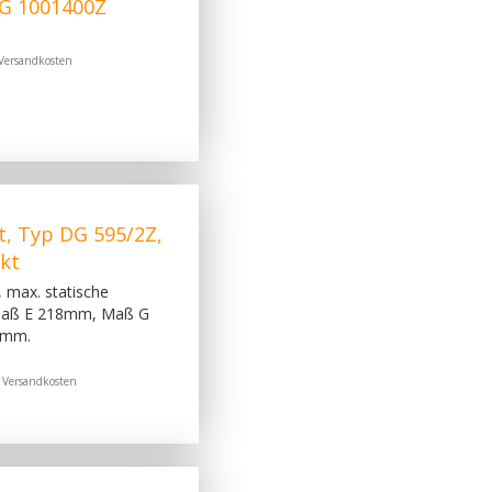
G 1001400Z
Versandkosten
, Typ DG 595/2Z,
nkt
 max. statische
 Maß E 218mm, Maß G
5mm.
.
Versandkosten