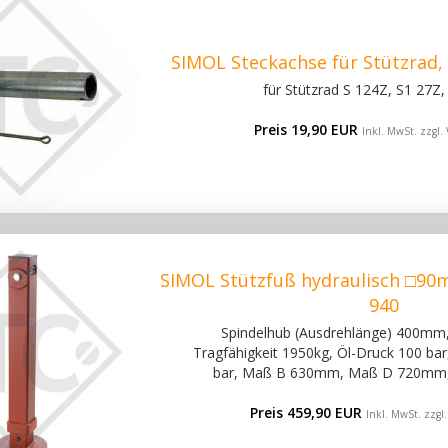
SIMOL Steckachse für Stützrad
für Stützrad S 124Z, S1 27Z,
Preis 19,90 EUR
Inkl. MwSt. zzgl.
SIMOL Stützfuß hydraulisch □90
940
Spindelhub (Ausdrehlänge) 400mm,
Tragfähigkeit 1950kg, Öl-Druck 100 bar
bar, Maß B 630mm, Maß D 720mm
Preis 459,90 EUR
Inkl. MwSt. zzgl