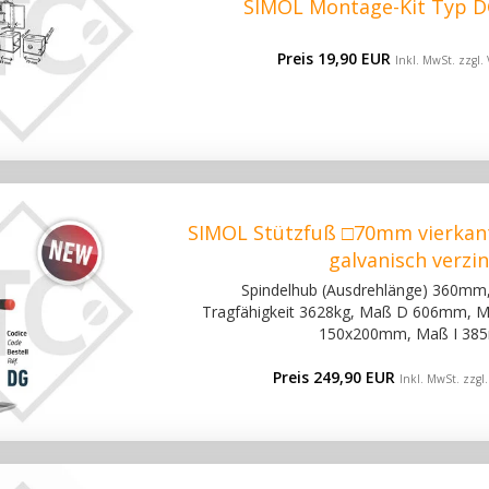
SIMOL Montage-Kit Typ D
Preis 19,90 EUR
Inkl. MwSt. zzgl.
SIMOL Stützfuß □70mm vierkant
galvanisch verzi
Spindelhub (Ausdrehlänge) 360mm,
Tragfähigkeit 3628kg, Maß D 606mm,
150x200mm, Maß I 38
Preis 249,90 EUR
Inkl. MwSt. zzgl