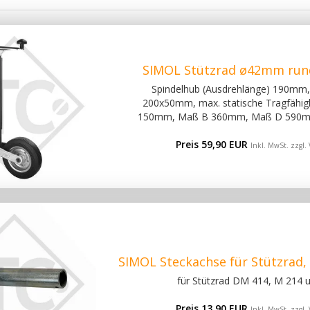
SIMOL Stützrad ø42mm rund
Spindelhub (Ausdrehlänge) 190mm
200x50mm, max. statische Tragfähig
150mm, Maß B 360mm, Maß D 590m
Preis 59,90 EUR
Inkl. MwSt. zzgl.
SIMOL Steckachse für Stützrad
für Stützrad DM 414, M 214 
Preis 13,90 EUR
Inkl. MwSt. zzgl.