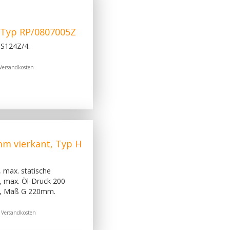
, Typ RP/0807005Z
 S124Z/4.
Versandkosten
mm vierkant, Typ H
 max. statische
, max. Öl-Druck 200
, Maß G 220mm.
.
Versandkosten