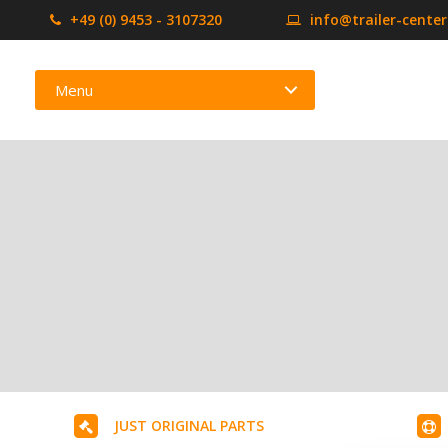
+49 (0) 9453 - 3107320
info@trailer-cente
Menu
JUST ORIGINAL PARTS