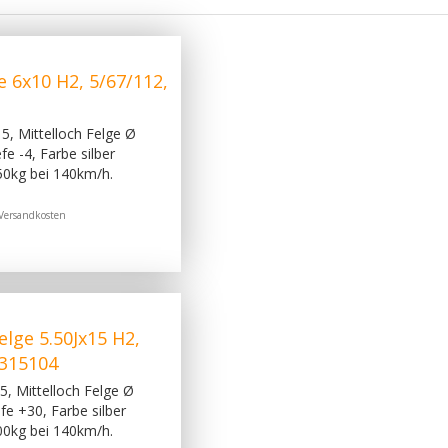
 6x10 H2, 5/67/112,
5, Mittelloch Felge Ø
e -4, Farbe silber
50kg bei 140km/h.
Versandkosten
lge 5.50Jx15 H2,
3315104
, Mittelloch Felge Ø
e +30, Farbe silber
00kg bei 140km/h.