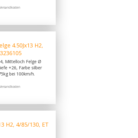
Versandkosten
lge 4.50Jx13 H2,
 43236105
, Mittelloch Felge Ø
efe +26, Farbe silber
75kg bei 100km/h.
Versandkosten
3 H2, 4/85/130, ET