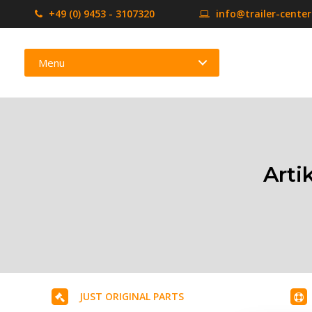
+49 (0) 9453 - 3107320
info@trailer-cente
Menu
Arti
JUST ORIGINAL PARTS