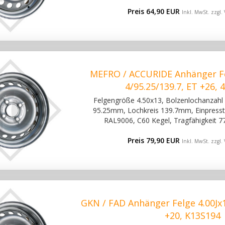
Preis 64,90 EUR
Inkl. MwSt. zzgl.
MEFRO / ACCURIDE Anhänger Fe
4/95.25/139.7, ET +26,
Felgengröße 4.50x13, Bolzenlochanzahl 4
95.25mm, Lochkreis 139.7mm, Einpressti
RAL9006, C60 Kegel, Tragfähigkeit 7
Preis 79,90 EUR
Inkl. MwSt. zzgl.
GKN / FAD Anhänger Felge 4.00Jx1
+20, K13S194