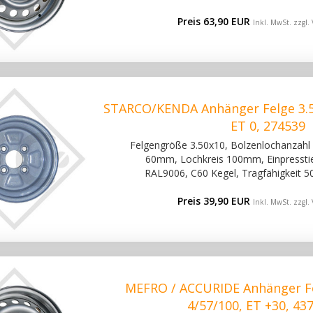
Preis 63,90 EUR
Inkl. MwSt. zzgl.
STARCO/KENDA Anhänger Felge 3.5
ET 0, 274539
Felgengröße 3.50x10, Bolzenlochanzahl 4
60mm, Lochkreis 100mm, Einpresstief
RAL9006, C60 Kegel, Tragfähigkeit 5
Preis 39,90 EUR
Inkl. MwSt. zzgl.
MEFRO / ACCURIDE Anhänger Fe
4/57/100, ET +30, 43