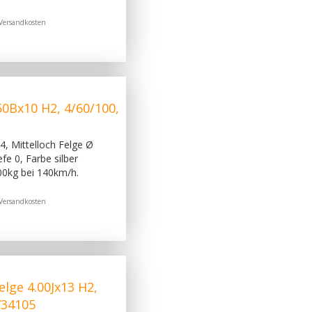
Versandkosten
0Bx10 H2, 4/60/100,
, Mittelloch Felge Ø
e 0, Farbe silber
00kg bei 140km/h.
Versandkosten
lge 4.00Jx13 H2,
734105