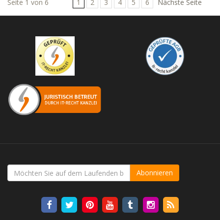
Seite 1 von 6
1
2
3
4
5
6
Nächste Seite
Abonnieren