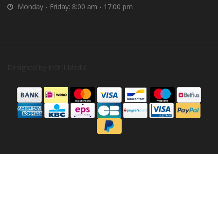
Monday - Friday: 8:00 am - 17:00 pm
Designed by
InStijl Media