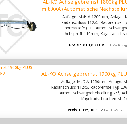
AL-KO Achse gebremst 1800kg PLU
mit AAA (Automatische Nachstellu
Auflage: Maß A 1200mm, Anlage:
Radanschluss 112x5, Radbremse Ty
Einpresstiefe (ET) 30mm, Schwinghe
Achsprofil 110mm, Kugelradschra
Preis 1.010,00 EUR
Inkl. MwSt. zzg
AL-KO Achse gebremst 1900kg PLU
Auflage: Maß A 1250mm, Anlage: 
Radanschluss 112x5, Radbremse Typ 2361,
30mm, Schwinghebelstellung 25°, Ac
Kugelradschrauben M12x
Preis 1.015,00 EUR
Inkl. MwSt. zzgl