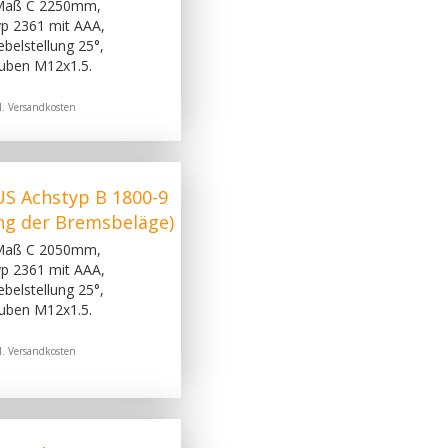
 Maß C 2250mm,
p 2361 mit AAA,
belstellung 25°,
uben M12x1.5.
l.
Versandkosten
S Achstyp B 1800-9
ng der Bremsbeläge)
 Maß C 2050mm,
p 2361 mit AAA,
belstellung 25°,
uben M12x1.5.
l.
Versandkosten