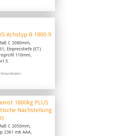
S Achstyp B 1800-9
 Maß C 2080mm,
, Einpresstiefe (ET)
hsprofil 110mm,
x1.5.
.
Versandkosten
remst 1800kg PLUS
tische Nachstellung
e)
 Maß C 2050mm,
p 2361 mit AAA,