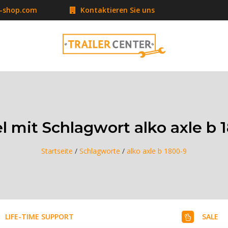
r-shop.com
Kontaktieren Sie uns
el mit Schlagwort alko axle b 
Startseite
/
Schlagworte
/
alko axle b 1800-9
LIFE-TIME SUPPORT
SALE