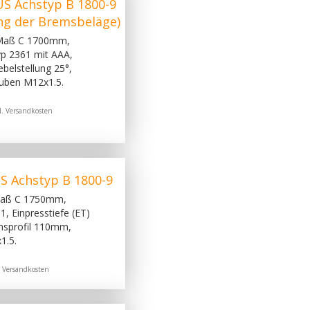
S Achstyp B 1800-9
ng der Bremsbeläge)
 Maß C 1700mm,
p 2361 mit AAA,
belstellung 25°,
uben M12x1.5.
l.
Versandkosten
S Achstyp B 1800-9
Maß C 1750mm,
 Einpresstiefe (ET)
hsprofil 110mm,
1.5.
.
Versandkosten