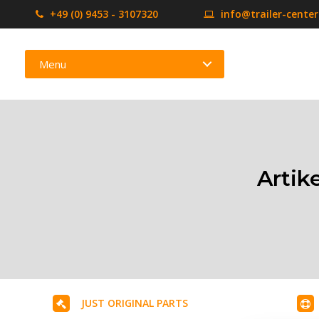
+49 (0) 9453 - 3107320
info@trailer-cente
Menu
Artik
JUST ORIGINAL PARTS