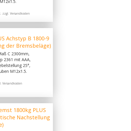
M12x1.5.
. zzgl.
Versandkosten
S Achstyp B 1800-9
ng der Bremsbeläge)
 Maß C 2300mm,
p 2361 mit AAA,
belstellung 25°,
uben M12x1.5.
l.
Versandkosten
emst 1800kg PLUS
tische Nachstellung
e)