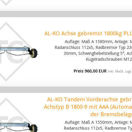
AL-KO Achse gebremst 1800kg PLU
Auflage: Maß A 1580mm, Anlage:
Radanschluss 112x5, Radbremse Typ 2361
30mm, Schwinghebelstellung 5°, Ac
Kugelradschrauben M12
Preis 960,00 EUR
Inkl. MwSt. zzgl
AL-KO Tandem Vorderachse geb
Achstyp B 1800-9 mit AAA (Automa
der Bremsbeläg
Auflage: Maß A 1550mm, Anlage:
Radanschluss 112x5, Radbremse Ty