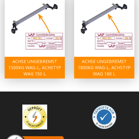
ACHSE UNGEBREMST
ACHSE UNGEBREMST
1500KG WAG-L, ACHSTYP
1800KG WAG-L, ACHSTYP
WAG 150 L
WAG 180 L