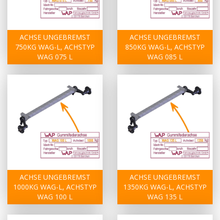
ACHSE UNGEBREMST
ACHSE UNGEBREMST
750KG WAG-L, ACHSTYP
850KG WAG-L, ACHSTYP
WAG 075 L
WAG 085 L
ACHSE UNGEBREMST
ACHSE UNGEBREMST
1000KG WAG-L, ACHSTYP
1350KG WAG-L, ACHSTYP
WAG 100 L
WAG 135 L