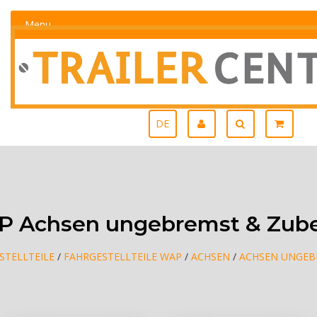
Menu
DE
 Achsen ungebremst & Zub
STELLTEILE
/
FAHRGESTELLTEILE WAP
/
ACHSEN
/
ACHSEN UNGEB