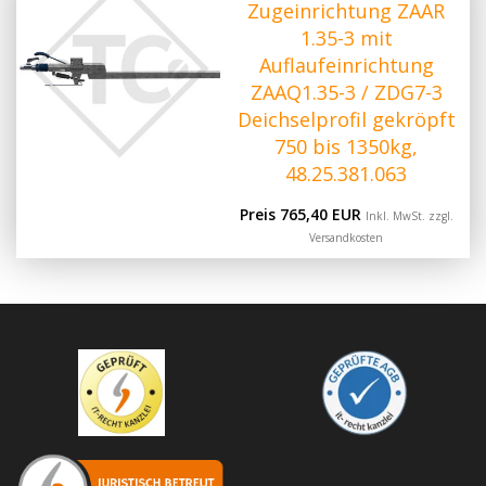
Zugeinrichtung ZAAR
1.35-3 mit
Auflaufeinrichtung
ZAAQ1.35-3 / ZDG7-3
Deichselprofil gekröpft
750 bis 1350kg,
48.25.381.063
Preis 765,40 EUR
Inkl. MwSt. zzgl.
Versandkosten