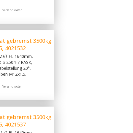
l.
Versandkosten
at gebremst 3500kg
5, 4021532
 Maß FL 1640mm,
p S 2504-7 RASK,
belstellung 20°,
uben M12x1.5.
l.
Versandkosten
at gebremst 3500kg
5, 4021537
 Maß FL 1640mm,