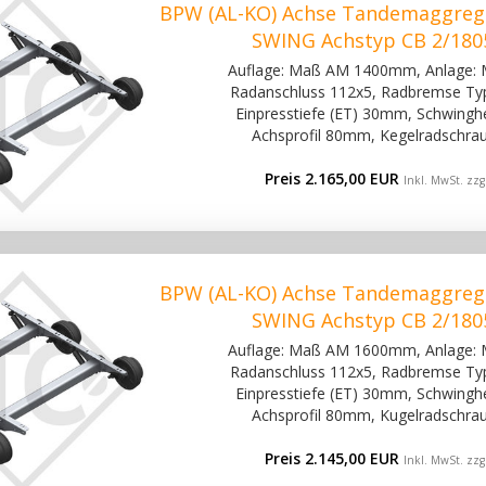
BPW (AL-KO) Achse Tandemaggreg
SWING Achstyp CB 2/180
Auflage: Maß AM 1400mm, Anlage:
Radanschluss 112x5, Radbremse Ty
Einpresstiefe (ET) 30mm, Schwinghe
Achsprofil 80mm, Kegelradschra
Preis 2.165,00 EUR
Inkl. MwSt. zzg
BPW (AL-KO) Achse Tandemaggreg
SWING Achstyp CB 2/180
Auflage: Maß AM 1600mm, Anlage:
Radanschluss 112x5, Radbremse Ty
Einpresstiefe (ET) 30mm, Schwinghe
Achsprofil 80mm, Kugelradschra
Preis 2.145,00 EUR
Inkl. MwSt. zzg