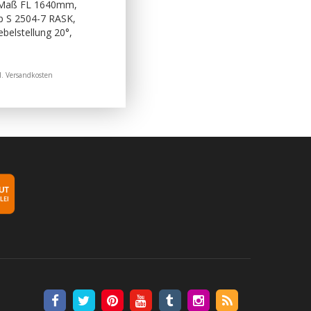
 Maß FL 1640mm,
p S 2504-7 RASK,
belstellung 20°,
l.
Versandkosten