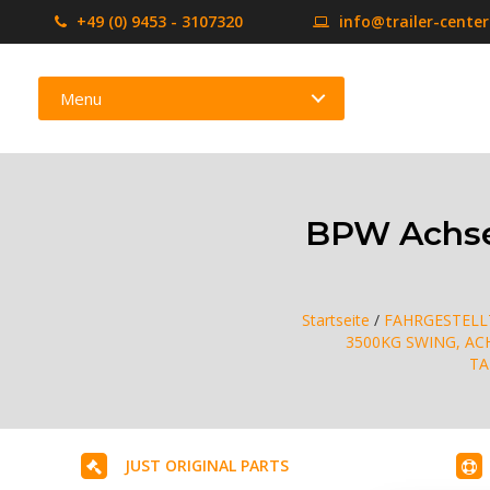
+49 (0) 9453 - 3107320
info@trailer-cente
Menu
BPW Achse
Startseite
/
FAHRGESTELL
3500KG SWING, ACH
TA
JUST ORIGINAL PARTS