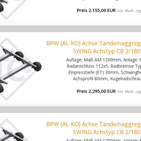
Preis 2.155,00 EUR
Inkl. MwSt. zzg
BPW (AL-KO) Achse Tandemaggreg
SWING Achstyp CB 2/180
Auflage: Maß AM 1200mm, Anlage:
Radanschluss 112x5, Radbremse Ty
Einpresstiefe (ET) 30mm, Schwinghe
Achsprofil 80mm, Kugelradschra
Preis 2.295,00 EUR
Inkl. MwSt. zzg
BPW (AL-KO) Achse Tandemaggreg
SWING Achstyp CB 2/180
Auflage: Maß AM 1200mm, Anlage: