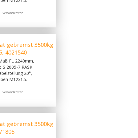
uben M12x1.5.
l.
Versandkosten
at gebremst 3500kg
5, 4021540
 Maß FL 2240mm,
p S 2005-7 RASK,
belstellung 20°,
uben M12x1.5.
l.
Versandkosten
at gebremst 3500kg
/1805