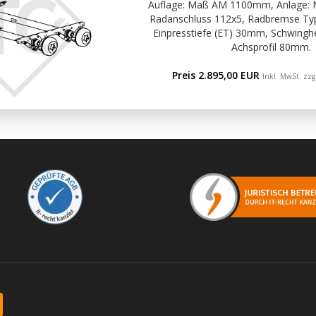
Auflage: Maß AM 1100mm, Anlage:
Radanschluss 112x5, Radbremse Ty
Einpresstiefe (ET) 30mm, Schwinghe
Achsprofil 80mm.
Preis 2.895,00 EUR
Inkl. MwSt. zzg