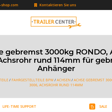
r-shop.com
Kontaktieren Sie uns
 gebremst 3000kg RONDO, 
Achsrohr rund 114mm für ge
Anhänger
EILE
/
FAHRGESTELLTEILE BPW
/
ACHSEN
/
ACHSE GEBREMST 300
3006, ACHSROHR RUND 114MM
LIFE-TIME SUPPORT
SALE