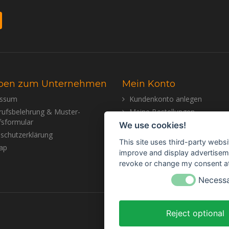
ben zum Unternehmen
Mein Konto
essum
Kundenkonto anlegen
rufsbelehrung & Muster-
Meine Bestellungen
fsformular
Meine Nachrichten (Tickets)
We use cookies!
schutzerklärung
Mein Wunschzettel
This site uses third-party websi
ap
improve and display advertisemen
revoke or change my consent at 
Necess
Reject optional