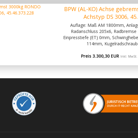
BPW (AL-KO) Achse gebrem
Achstyp DS 3006, 45.
Auflage: Maß AM 1800mm, Anla
Radanschluss 205x6, Radbremse 
Einpresstiefe (ET) 0mm, Schwinghebel
114mm, Kugelradschraub
Preis 3.300,30 EUR
Inkl. MwSt.