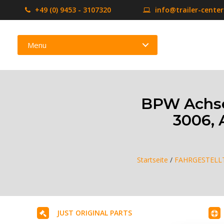
+49 (0) 9453 - 3107320
info@trailer-cente
Menu
BPW Achse
3006, 
Startseite
/
FAHRGESTELLT
JUST ORIGINAL PARTS