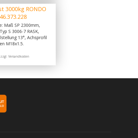
st 3000kg RONDO
46.373.228
ge: Maß SP 2300mm,
Typ S 3006-7 RASK,
stellung 13°, Achsprofil
en M18x1.5.
 zzgl.
Versandkosten