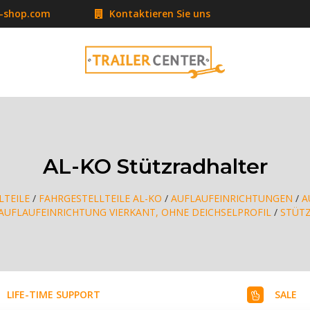
r-shop.com
Kontaktieren Sie uns
AL-KO Stützradhalter
LTEILE
/
FAHRGESTELLTEILE AL-KO
/
AUFLAUFEINRICHTUNGEN
/
A
AUFLAUFEINRICHTUNG VIERKANT, OHNE DEICHSELPROFIL
/
STÜT
LIFE-TIME SUPPORT
SALE