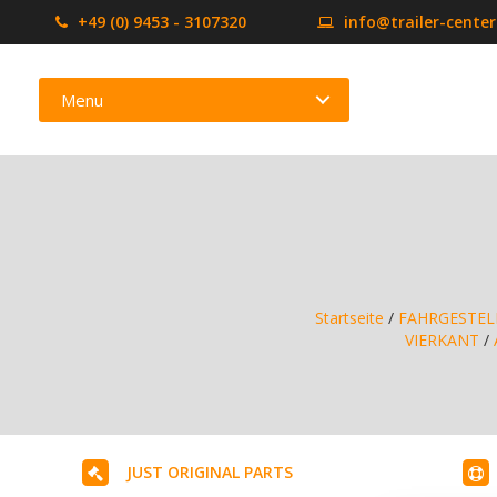
+49 (0) 9453 - 3107320
info@trailer-cente
Menu
Startseite
/
FAHRGESTEL
VIERKANT
/
JUST ORIGINAL PARTS