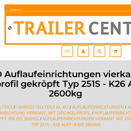
Menu
DE
 Auflaufeinrichtungen vierka
ofil gekröpft Typ 251S - K26 
2600kg
LTEILE
/
FAHRGESTELLTEILE AL-KO
/
AUFLAUFEINRICHTUNGEN
/
A
INRICHTUNG VIERKANT, MIT DEICHSELPROFIL
/
AUFLAUFEINRICH
FT 700 BIS 2600KG
/
AUFLAUFEINRICHTUNGEN VIERKANT MIT DE
TYP 251S - K26 AUSF. B BIS 2600KG