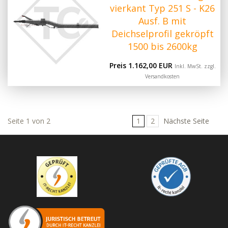
vierkant Typ 251 S - K26
Ausf. B mit
Deichselprofil gekröpft
1500 bis 2600kg
Preis 1.162,00 EUR
Inkl. MwSt. zzgl.
Versandkosten
Seite 1 von 2
1
2
Nächste Seite