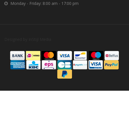
Monday - Friday: 8:00 am - 17:00 pm
Designed by
InStijl Media