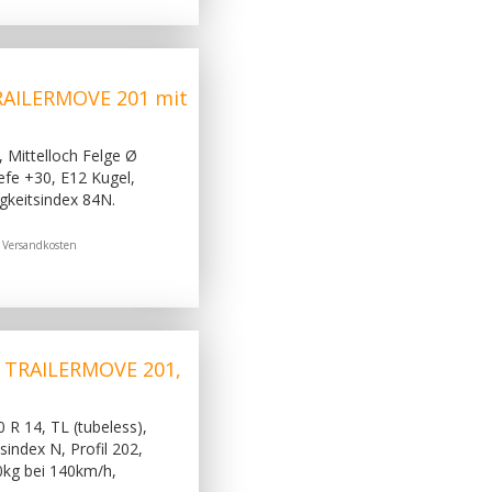
RAILERMOVE 201 mit
 Mittelloch Felge Ø
fe +30, E12 Kugel,
igkeitsindex 84N.
.
Versandkosten
, TRAILERMOVE 201,
 R 14, TL (tubeless),
sindex N, Profil 202,
0kg bei 140km/h,