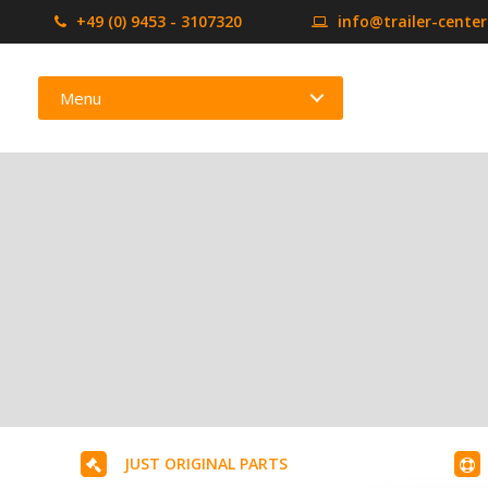
+49 (0) 9453 - 3107320
info@trailer-cente
Menu
JUST ORIGINAL PARTS