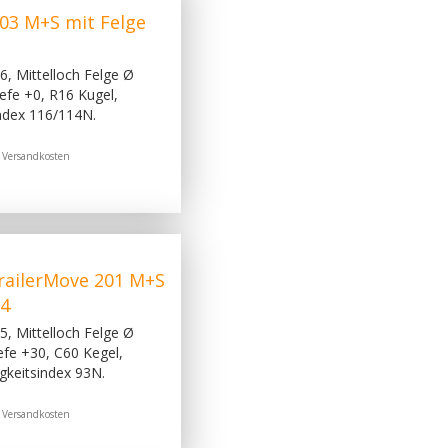
3 M+S mit Felge
, Mittelloch Felge Ø
fe +0, R16 Kugel,
index 116/114N.
.
Versandkosten
ailerMove 201 M+S
14
, Mittelloch Felge Ø
fe +30, C60 Kegel,
igkeitsindex 93N.
.
Versandkosten