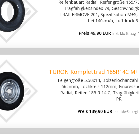
Reifenbauart Radial, Reifengröße 155/70
Tragfähigkeitsindex 79, Geschwindigke
TRAILERMOVE 201, Spezifikation M+S, 
bei 140km/h, Luftdruck 3.
Preis 49,90 EUR
Inkl. MwSt. zzgl.
TURON Komplettrad 185R14C M+S 
Felgengröße 5.50x14, Bolzenlochanzahl 5
66.5mm, Lochkreis 112mm, Einpresstie
Radial, Reifen 185 R 14 C, Tragfähigke
PR.
Preis 139,90 EUR
Inkl. MwSt. zzgl