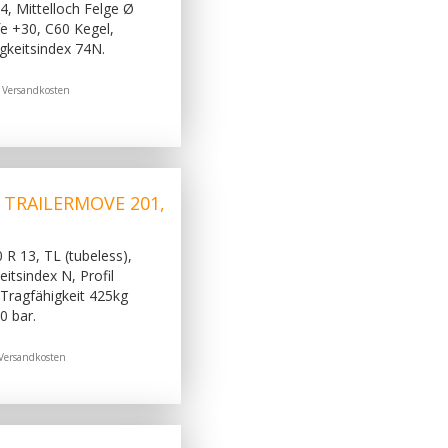
, Mittelloch Felge Ø
e +30, C60 Kegel,
igkeitsindex 74N.
.
Versandkosten
, TRAILERMOVE 201,
 R 13, TL (tubeless),
itsindex N, Profil
Tragfähigkeit 425kg
0 bar.
Versandkosten