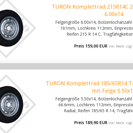
TURON Komplettrad 215R14C 20
6.00x14
Felgengröße 6.00x14, Bolzenlochanzahl 6
161mm, Lochkreis 112mm, Einpresstie
Reifen 215 R 14 C, Tragfähigkeits
Preis 159,00 EUR
Inkl. MwSt. zzgl
TURON Komplettrad 185/65R14 Tr
mit Felge 5.50x
Felgengröße 5.50x14, Bolzenlochanzahl 5
66.6mm, Lochkreis 112mm, Einpresstie
Radial, Reifen 185/65 R 14, Tragfäh
Preis 189,90 EUR
Inkl. MwSt. zzgl