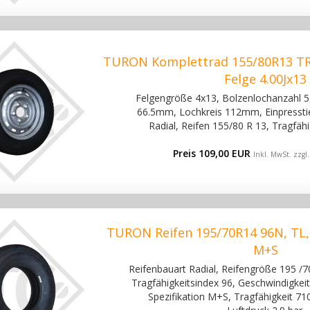
TURON Komplettrad 155/80R13 T
Felge 4.00Jx13
Felgengröße 4x13, Bolzenlochanzahl 5,
66.5mm, Lochkreis 112mm, Einpresstie
Radial, Reifen 155/80 R 13, Tragfäh
Preis 109,00 EUR
Inkl. MwSt. zzgl
TURON Reifen 195/70R14 96N, TL
M+S
Reifenbauart Radial, Reifengröße 195 /70
Tragfähigkeitsindex 96, Geschwindigkeit
Spezifikation M+S, Tragfähigkeit 71