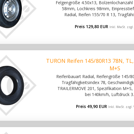
Felgengröße 4.50x13, Bolzenlochanzahl 4
58mm, Lochkreis 98mm, Einpresstief
Radial, Reifen 155/70 R 13, Tragfäh
Preis 129,80 EUR
Inkl. MwSt. zzgl
TURON Reifen 145/80R13 78N, TL
M+S
Reifenbauart Radial, Reifengröße 145/80
Tragfähigkeitsindex 78, Geschwindigke
TRAILERMOVE 201, Spezifikation M+S, 
bei 140km/h, Luftdruck 3.
Preis 49,90 EUR
Inkl. MwSt. zzgl.