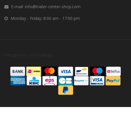
E-mail:
info@trailer-center-shop.com
Monday - Friday: 8:00 am - 17:00 pm
Designed by
InStijl Media