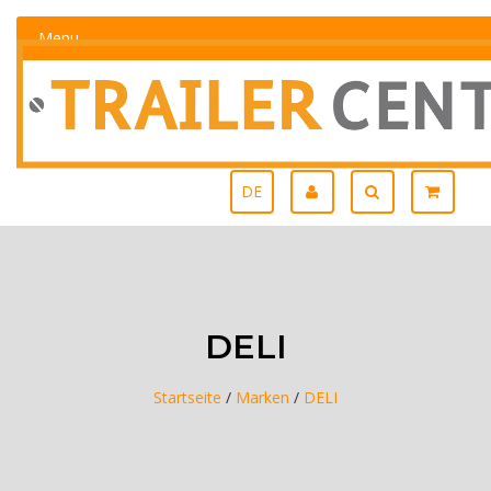
Menu
DE
DELI
Startseite
/
Marken
/
DELI