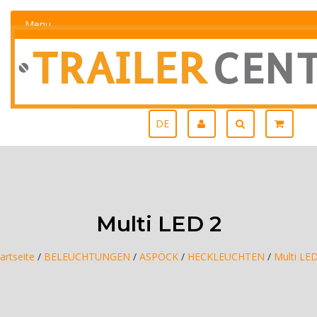
Menu
DE
Multi LED 2
artseite
/
BELEUCHTUNGEN
/
ASPÖCK
/
HECKLEUCHTEN
/
Multi LED