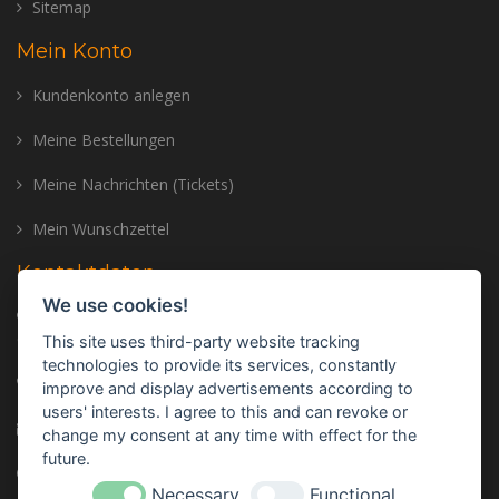
Sitemap
Mein Konto
Kundenkonto anlegen
Meine Bestellungen
Meine Nachrichten (Tickets)
Mein Wunschzettel
Kontaktdaten
We use cookies!
Adresse: Trailer Center GmbH, Oberhinkofener Str. 11, 93083
Gebelkofen, GERMANY
This site uses third-party website tracking
technologies to provide its services, constantly
Telefon:
+49 (0) 9453 - 3107320
improve and display advertisements according to
users' interests. I agree to this and can revoke or
E-mail:
info@trailer-center-shop.com
change my consent at any time with effect for the
future.
Monday - Friday: 8:00 am - 17:00 pm
Necessary
Functional