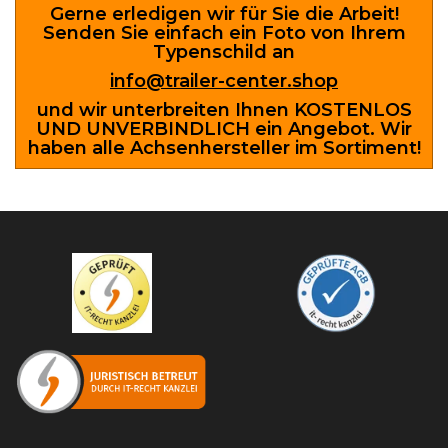
Gerne erledigen wir für Sie die Arbeit!
Senden Sie einfach ein Foto von Ihrem
Typenschild an
info@trailer-center.shop
und wir unterbreiten Ihnen KOSTENLOS
UND UNVERBINDLICH ein Angebot.
Wir
haben alle Achsenhersteller im Sortiment!