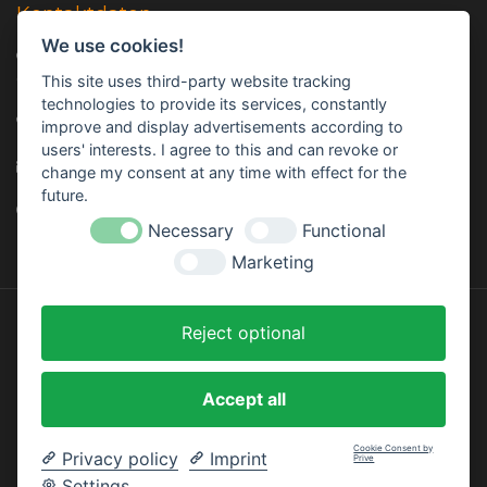
Kontaktdaten
We use cookies!
Adresse: Trailer Center GmbH, Oberhinkofener Str. 11, 93083
Gebelkofen, GERMANY
This site uses third-party website tracking
technologies to provide its services, constantly
Telefon:
+49 (0) 9453 - 3107320
improve and display advertisements according to
users' interests. I agree to this and can revoke or
E-mail:
info@trailer-center-shop.com
change my consent at any time with effect for the
future.
Monday - Friday: 8:00 am - 17:00 pm
Necessary
Functional
Marketing
Reject optional
Designed by
InStijl Media
Accept all
Cookie Consent by
Privacy policy
Imprint
Prive
Settings