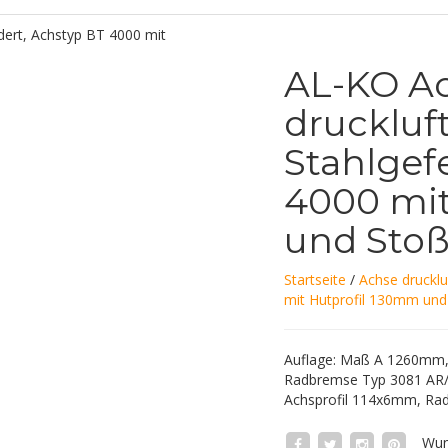
AL-KO A
druckluf
Stahlgef
4000 mit
und Sto
Startseite
/
Achse druckl
mit Hutprofil 130mm und
Auflage: Maß A 1260mm,
Radbremse Typ 3081 AR/B
Achsprofil 114x6mm, Rad
Wun