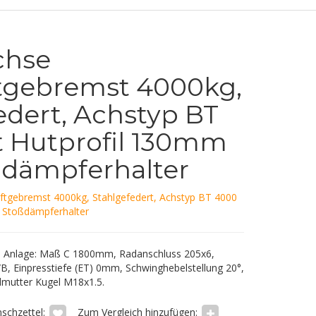
chse
tgebremst 4000kg,
edert, Achstyp BT
 Hutprofil 130mm
ßdämpferhalter
uftgebremst 4000kg, Stahlgefedert, Achstyp BT 4000
 Stoßdämpferhalter
 Anlage: Maß C 1800mm, Radanschluss 205x6,
, Einpresstiefe (ET) 0mm, Schwinghebelstellung 20°,
mutter Kugel M18x1.5.
schzettel:
Zum Vergleich hinzufügen: