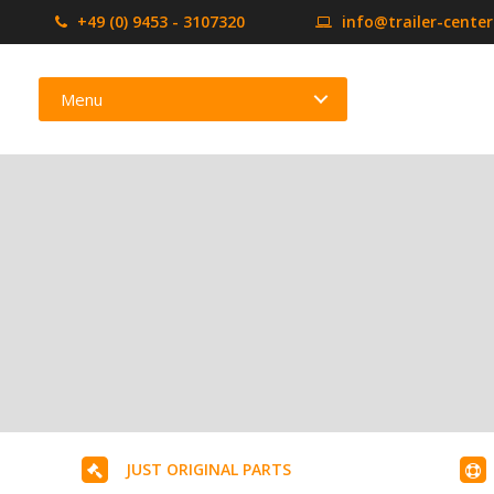
+49 (0) 9453 - 3107320
info@trailer-cente
Menu
JUST ORIGINAL PARTS