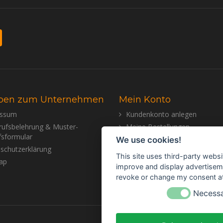
ben zum Unternehmen
Mein Konto
essum
Kundenkonto anlegen
rufsbelehrung & Muster-
Meine Bestellungen
fsformular
Meine Nachrichten (Tickets)
We use cookies!
schutzerklärung
Mein Wunschzettel
This site uses third-party websi
ap
improve and display advertisemen
revoke or change my consent at 
Necess