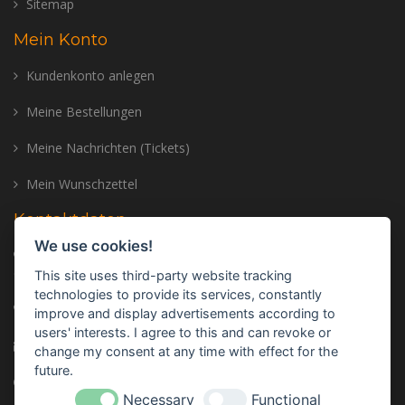
Sitemap
Mein Konto
Kundenkonto anlegen
Meine Bestellungen
Meine Nachrichten (Tickets)
Mein Wunschzettel
Kontaktdaten
We use cookies!
Adresse: Trailer Center GmbH, Oberhinkofener Str. 11, 93083
Gebelkofen, GERMANY
This site uses third-party website tracking
technologies to provide its services, constantly
Telefon:
+49 (0) 9453 - 3107320
improve and display advertisements according to
users' interests. I agree to this and can revoke or
E-mail:
info@trailer-center-shop.com
change my consent at any time with effect for the
future.
Monday - Friday: 8:00 am - 17:00 pm
Necessary
Functional