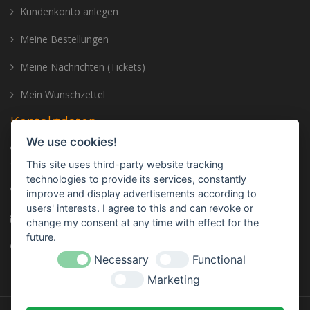
Kundenkonto anlegen
Meine Bestellungen
Meine Nachrichten (Tickets)
Mein Wunschzettel
Kontaktdaten
We use cookies!
Adresse: Trailer Center GmbH, Oberhinkofener Str. 11, 93083
Gebelkofen, GERMANY
This site uses third-party website tracking
technologies to provide its services, constantly
Telefon:
+49 (0) 9453 - 3107320
improve and display advertisements according to
users' interests. I agree to this and can revoke or
E-mail:
info@trailer-center-shop.com
change my consent at any time with effect for the
future.
Monday - Friday: 8:00 am - 17:00 pm
Necessary
Functional
Marketing