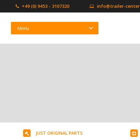
+49 (0) 9453 - 3107320
info@trailer-cente
Menu
JUST ORIGINAL PARTS