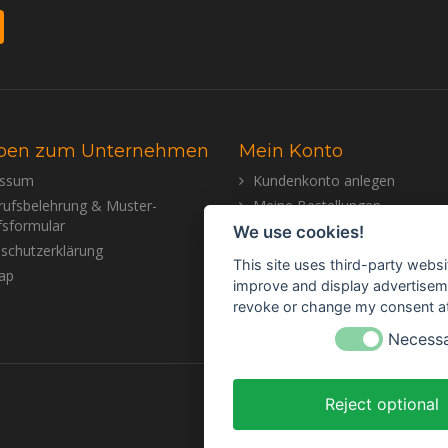
ben zum Unternehmen
Mein Konto
essum
Kundenkonto anlegen
rufsbelehrung & Muster-
Meine Bestellungen
fsformular
Meine Nachrichten (Tickets)
We use cookies!
schutzerklärung
Mein Wunschzettel
This site uses third-party websi
ap
improve and display advertisemen
revoke or change my consent at 
Necess
Reject optional