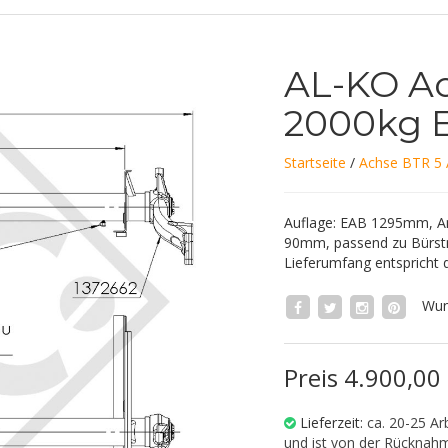
AL-KO A
2000kg E
Startseite
/
Achse BTR 5 
Auflage: EAB 1295mm, A
90mm, passend zu Bürst
Lieferumfang entspricht 
Wun
Preis 4.900,0
Lieferzeit:
ca. 20-25 Arb
und ist von der Rücknah