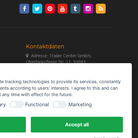
Kontaktdaten
Adresse: Trailer Center GmbH,
Oberhinkofener Str. 11, 93083
Gebelkofen, GERMANY
Telefon:
+49 (0) 9453 - 3107320
te tracking technologies to provide its services, constantly
E-mail:
info@trailer-center-shop.com
ts according to users' interests. I agree to this and can
Monday - Friday: 8:00 am - 17:00 pm
any time with effect for the future.
ary
Functional
Marketing
Accept all