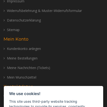
Impressum
Widerrufsbelehrung & Muster-Widerrufsformular
Datenschutzerklärung
Sitemap
Mein Konto
Kundenkonto anlegen
Meine Bestellungen
Meine Nachrichten (Tickets)
Mein Wunschzettel
Kontaktdaten
We use cookies!
Adresse: Trailer Center GmbH, Oberhinkofener Str. 11, 93083
Gebelkofen, GERMANY
This site uses third-party website tracking
technologies to provide its services, constantly