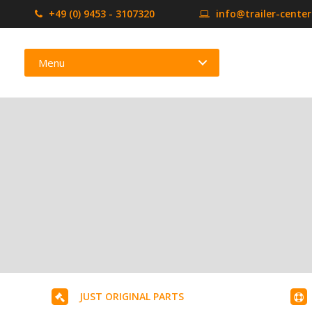
+49 (0) 9453 - 3107320
info@trailer-cente
Menu
JUST ORIGINAL PARTS