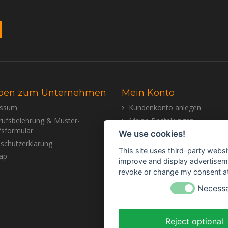
ben zum Unternehmen
Mein Konto
essum
Kundenkonto anlegen
rufsbelehrung & Muster-
Meine Bestellungen
fsformular
Meine Nachrichten (Tickets)
We use cookies!
schutzerklärung
Mein Wunschzettel
This site uses third-party websi
ap
improve and display advertisemen
revoke or change my consent at 
Necess
Reject optional