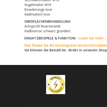
Kugelmutter M10
Bowdenzüge lose
Radmuttern lose
OBERFLÄCHENBEHANDLUNG
Achsprofil feuerverzinkt
Radbremse schwarz grundiert
EINSATZBEISPIELE & FUNKTION -
Lesen Sie mehr...
Hier finden Sie die Katalogseite als komfortabl
Sie können die Bestell-Nr. direkt in unserem Shop