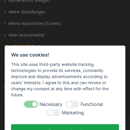
Kundenkonto anlegen
Meine Bestellungen
Meine Nachrichten (Tickets)
Mein Wunschzettel
Kontaktdaten
We use cookies!
Adresse: Trailer Center GmbH, Oberhinkofener Str. 11, 93083
Gebelkofen, GERMANY
This site uses third-party website tracking
technologies to provide its services, constantly
Telefon:
+49 (0) 9453 - 3107320
improve and display advertisements according to
users' interests. I agree to this and can revoke or
E-mail:
info@trailer-center-shop.com
change my consent at any time with effect for the
future.
Monday - Friday: 8:00 am - 17:00 pm
Necessary
Functional
Marketing