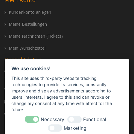
Mein Konto
Kundenkonto anlegen
Meine Bestellungen
Meine Nachrichten (Tickets)
Mein Wunschzettel
Kontaktdaten
We use cookies!
Adresse: Trailer Center GmbH, Oberhinkofener Str. 11, 93083
Gebelkofen, GERMANY
This site uses third-party website tracking
technologies to provide its services, constantly
Telefon:
+49 (0) 9453 - 3107320
improve and display advertisements according to
users' interests. I agree to this and can revoke or
E-mail:
info@trailer-center-shop.com
change my consent at any time with effect for the
future.
Monday - Friday: 8:00 am - 17:00 pm
Necessary
Functional
Marketing