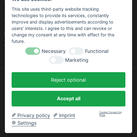
Adresse: Trailer Center GmbH, Oberhinkofener Str. 11, 93083
Gebelkofen, GERMANY
This site uses third-party website tracking
technologies to provide its services, constantly
Telefon:
+49 (0) 9453 - 3107320
improve and display advertisements according to
users' interests. I agree to this and can revoke or
E-mail:
info@trailer-center-shop.com
change my consent at any time with effect for the
future.
Monday - Friday: 8:00 am - 17:00 pm
Necessary
Functional
Marketing
Reject optional
Designed by
InStijl Media
Accept all
Cookie Consent by
Privacy policy
Imprint
Prive
Settings