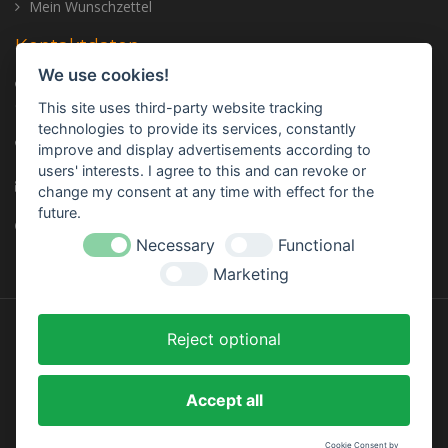
Mein Wunschzettel
Kontaktdaten
We use cookies!
Adresse: Trailer Center GmbH, Oberhinkofener Str. 11, 93083
Gebelkofen, GERMANY
This site uses third-party website tracking
technologies to provide its services, constantly
Telefon:
+49 (0) 9453 - 3107320
improve and display advertisements according to
users' interests. I agree to this and can revoke or
E-mail:
info@trailer-center-shop.com
change my consent at any time with effect for the
future.
Monday - Friday: 8:00 am - 17:00 pm
Necessary
Functional
Marketing
Reject optional
Designed by
InStijl Media
Accept all
Cookie Consent by